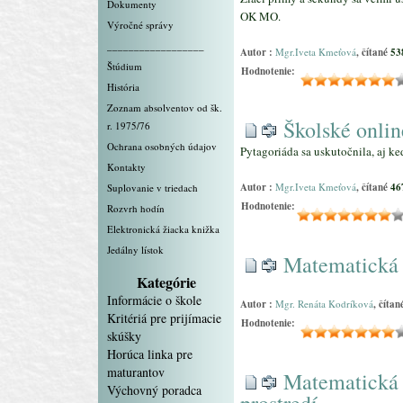
Dokumenty
OK MO.
Výročné správy
__________________
Autor :
Mgr.Iveta Kmeťová
, čítané
53
Štúdium
Hodnotenie:
História
Zoznam absolventov od šk.
Školské onlin
r. 1975/76
Ochrana osobných údajov
Pytagoriáda sa uskutočnila, aj k
Kontakty
Autor :
Mgr.Iveta Kmeťová
, čítané
46
Suplovanie v triedach
Hodnotenie:
Rozvrh hodín
Elektronická žiacka knižka
Jedálny lístok
Matematická
Kategórie
Informácie o škole
Autor :
Mgr. Renáta Kodríková
, číta
Kritériá pre prijímacie
Hodnotenie:
skúšky
Horúca linka pre
maturantov
Matematická 
Výchovný poradca