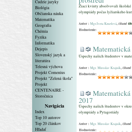
prostredí
Cudzie jazyky
Žiaci kvinty absolvovali školské
Biológia
olympiády počas lyžiarskeho kur
Občianska náuka
Matematika
Autor :
Mgr.Iveta Kmeťová
, čítané
48
Geografia
Hodnotenie:
Chémia
Fyzika
Informatika
Matematická
Dejepis
Slovenský jazyk a
Úspechy našich študentov v mat
literatúra
Telesná výchova
Autor :
Mgr. Miroslav Krajník
, čítané
Projekt Comenius
Hodnotenie:
Projekt "Zelená škola"
Projekt
CENTENAIRE -
Matematická 
Storočnica
2017
Navigácia
Úspechy našich študentov v okr
Index
olympiády a Pytagoriády
Top 10 autorov
Top 20 článkov
Autor :
Mgr. Miroslav Krajník
, čítané
Hľadať
Hodnotenie: