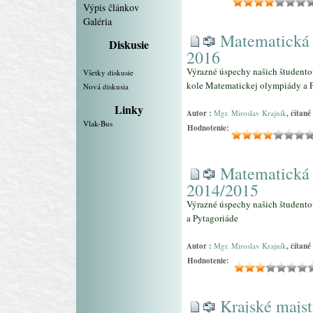
Výpis článkov
Galéria
Matematická 
Diskusie
2016
Výrazné úspechy našich študento
Všetky diskusie
kole Matematickej olympiády a P
Nová diskusia
Linky
Autor :
Mgr. Miroslav Krajník
, čítané
Vlak-Bus
Hodnotenie:
Matematická 
2014/2015
Výrazné úspechy našich študent
a Pytagoriáde
Autor :
Mgr. Miroslav Krajník
, čítané
Hodnotenie:
Krajské majst