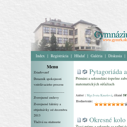
Index
|
Registrácia
|
Hľadať
|
Galéria
|
Diskusia
|
Menu
Pytagoriáda 
Zriaďovateľ
Primáni a sekundáni úspešne zab
Dotazník spokojnosti
matematických súťažiach
vzdelávacieho procesu
__________________
Autor :
Mgr.Iveta Kmeťová
, čítané
58
Zverejnené zmluvy
Hodnotenie:
Zverejnené faktúry a
objednávky od decembra
2013
Okresné kolo
Tlačivá na stiahnutie
Žiaci prímy a sekundy sa veľmi 