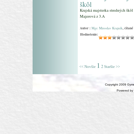
škôl
Krajská majsterka stredných škôl
Majerová z 3.A
Autor :
Mgr. Miroslav Krajník
, čítané
Hodnotenie:
1
2
<< Novšie
Staršie >>
Copyright 2009 Gymn
Powered by