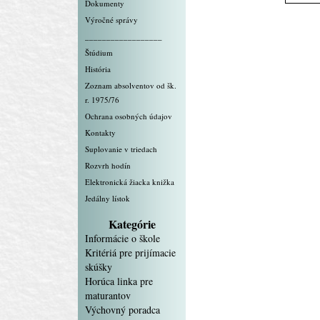
Dokumenty
Výročné správy
__________________
Štúdium
História
Zoznam absolventov od šk.
r. 1975/76
Ochrana osobných údajov
Kontakty
Suplovanie v triedach
Rozvrh hodín
Elektronická žiacka knižka
Jedálny lístok
Kategórie
Informácie o škole
Kritériá pre prijímacie
skúšky
Horúca linka pre
maturantov
Výchovný poradca