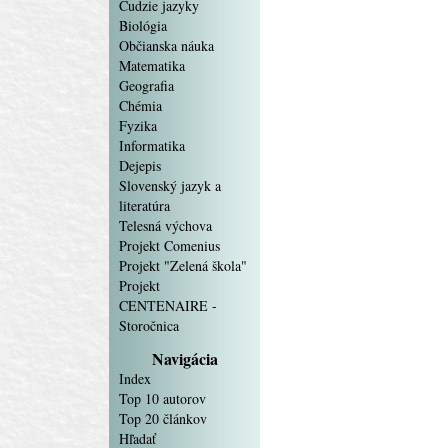
Cudzie jazyky
Biológia
Občianska náuka
Matematika
Geografia
Chémia
Fyzika
Informatika
Dejepis
Slovenský jazyk a
literatúra
Telesná výchova
Projekt Comenius
Projekt "Zelená škola"
Projekt
CENTENAIRE -
Storočnica
Navigácia
Index
Top 10 autorov
Top 20 článkov
Hľadať