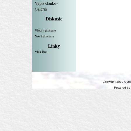
Výpis článkov
Galéria
Diskusie
Všetky diskusie
Nová diskusia
Linky
Vlak-Bus
Copyright 2009 Gymn
Powered by