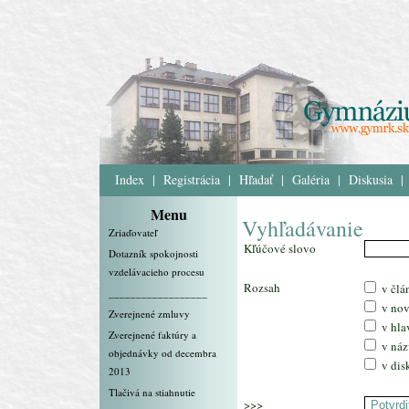
Index
|
Registrácia
|
Hľadať
|
Galéria
|
Diskusia
|
Menu
Vyhľadávanie
Zriaďovateľ
Kľúčové slovo
Dotazník spokojnosti
vzdelávacieho procesu
Rozsah
v člá
__________________
v nov
Zverejnené zmluvy
v hl
Zverejnené faktúry a
v náz
objednávky od decembra
v dis
2013
Tlačivá na stiahnutie
>>>