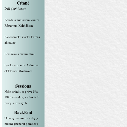
Čítané
Deň plný fyziky
Beseda s ministrom vnútra
Róbertom Kaliňákom
Elektronická žiacka knižka
aktuálne
Rozlúčka s maturantmi
Fyzika v praxi - Atómová
elektráreň Mochovce
Sessions
Naše stránky si práve číta
1980 čitateľov, z toho je 0
zaregistrovaných
BackEnd
Odkazy na nové články je
možné preberať pomocou