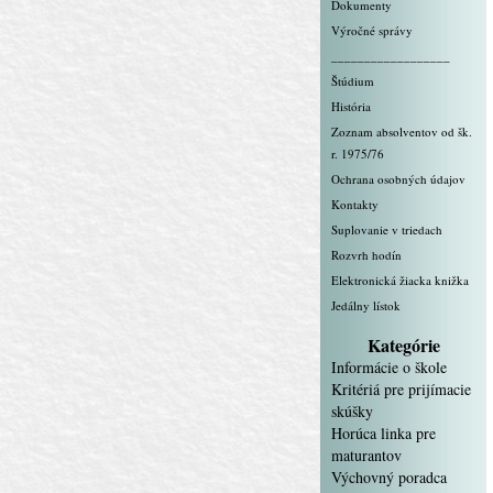
Dokumenty
Výročné správy
__________________
Štúdium
História
Zoznam absolventov od šk.
r. 1975/76
Ochrana osobných údajov
Kontakty
Suplovanie v triedach
Rozvrh hodín
Elektronická žiacka knižka
Jedálny lístok
Kategórie
Informácie o škole
Kritériá pre prijímacie
skúšky
Horúca linka pre
maturantov
Výchovný poradca