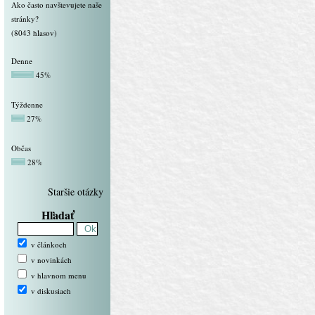
Ako často navštevujete naše
stránky?
(8043 hlasov)
Denne
45%
Týždenne
27%
Občas
28%
Staršie otázky
Hľadať
v článkoch
v novinkách
v hlavnom menu
v diskusiach