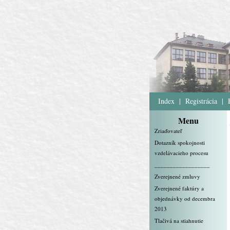
Index
|
Registrácia
|
Menu
Zriaďovateľ
Dotazník spokojnosti
vzdelávacieho procesu
__________________
Zverejnené zmluvy
Zverejnené faktúry a
objednávky od decembra
2013
Tlačivá na stiahnutie