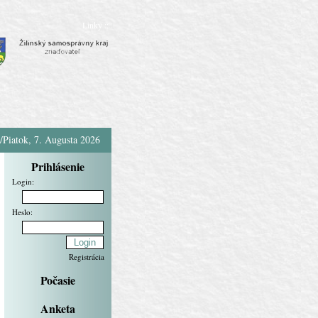
Linky ::
/Piatok, 7. Augusta 2026
Prihlásenie
Login:
Heslo:
Registrácia
Počasie
Anketa