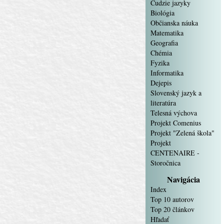
Cudzie jazyky
Biológia
Občianska náuka
Matematika
Geografia
Chémia
Fyzika
Informatika
Dejepis
Slovenský jazyk a
literatúra
Telesná výchova
Projekt Comenius
Projekt "Zelená škola"
Projekt
CENTENAIRE -
Storočnica
Navigácia
Index
Top 10 autorov
Top 20 článkov
Hľadať