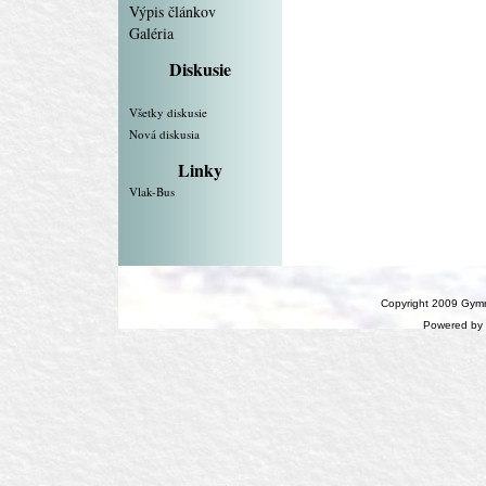
Výpis článkov
Galéria
Diskusie
Všetky diskusie
Nová diskusia
Linky
Vlak-Bus
Copyright 2009 Gymn
Powered by