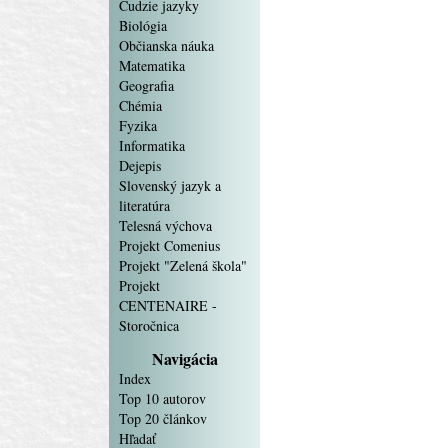
Cudzie jazyky
Biológia
Občianska náuka
Matematika
Geografia
Chémia
Fyzika
Informatika
Dejepis
Slovenský jazyk a
literatúra
Telesná výchova
Projekt Comenius
Projekt "Zelená škola"
Projekt
CENTENAIRE -
Storočnica
Navigácia
Index
Top 10 autorov
Top 20 článkov
Hľadať