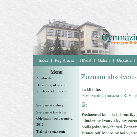
Index
|
Registrácia
|
Hľadať
|
Galéria
|
Diskusia
|
Menu
Zoznam absolvento
Zriaďovateľ
Dotazník spokojnosti
Tu kliknite:
vzdelávacieho procesu
Absolventi Gymnázia v Ružomb
__________________
Zverejnené zmluvy
Zverejnené faktúry a
Predmetová komisia informatiky p
objednávky od decembra
a študentov kvarty a kvinty zozn
2013
podľa jednotlivých tried. Zoznam 
Tlačivá na stiahnutie
formáte pdf. Menoslov bol vypra