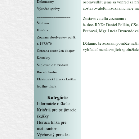
Dokumenty
ospravedlňujeme sa vopred za pr
zostavovateľom zoznamu na e-ma
Výročné správy
__________________
Zostavovatelia zoznamu :
Štúdium
h. doc. RNDr. Daniel Polčin, CSc.
História
Pechová, Mgr. Lucia Dzurendová
Zoznam absolventov od šk.
Dúfame, že zoznam pomôže našim
r. 1975/76
vyhľadať mená svojich spoluž
Ochrana osobných údajov
Kontakty
Suplovanie v triedach
Rozvrh hodín
Elektronická žiacka knižka
Jedálny lístok
Kategórie
Informácie o škole
Kritériá pre prijímacie
skúšky
Horúca linka pre
maturantov
Výchovný poradca