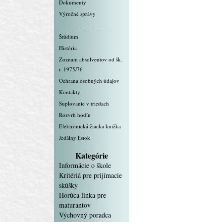
Dokumenty
Výročné správy
__________________
Štúdium
História
Zoznam absolventov od šk.
r. 1975/76
Ochrana osobných údajov
Kontakty
Suplovanie v triedach
Rozvrh hodín
Elektronická žiacka knižka
Jedálny lístok
Kategórie
Informácie o škole
Kritériá pre prijímacie
skúšky
Horúca linka pre
maturantov
Výchovný poradca