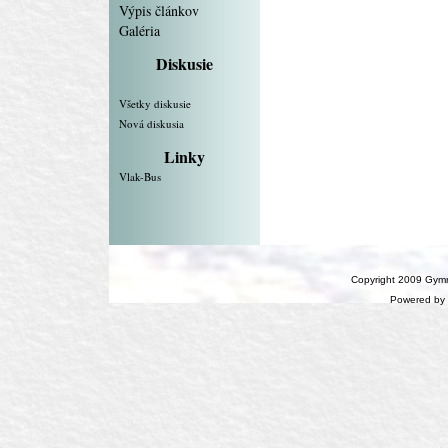
Výpis článkov
Galéria
Diskusie
Všetky diskusie
Nová diskusia
Linky
Vlak-Bus
Copyright 2009 Gymn
Powered by