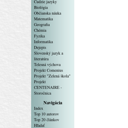
Cudzie jazyky
Biológia
Občianska náuka
Matematika
Geografia
Chémia
Fyzika
Informatika
Dejepis
Slovenský jazyk a
literatúra
Telesná výchova
Projekt Comenius
Projekt "Zelená škola"
Projekt
CENTENAIRE -
Storočnica
Navigácia
Index
Top 10 autorov
Top 20 článkov
Hľadať