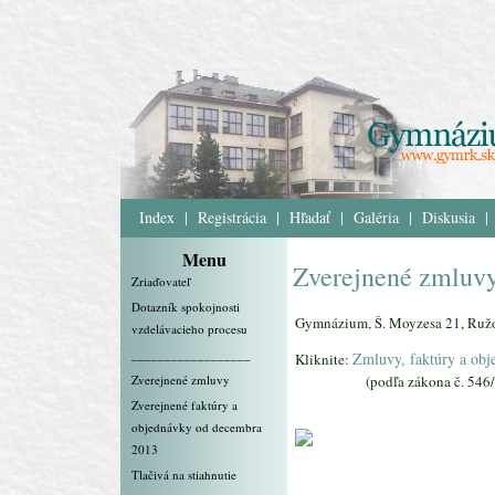
Index
|
Registrácia
|
Hľadať
|
Galéria
|
Diskusia
|
Menu
Zverejnené zmluv
Zriaďovateľ
Dotazník spokojnosti
Gymnázium, Š. Moyzesa 21, Ru
vzdelávacieho procesu
__________________
Zmluvy, faktúry a obj
Kliknite:
Zverejnené zmluvy
(podľa zákona č. 546/20
Zverejnené faktúry a
objednávky od decembra
2013
Tlačivá na stiahnutie