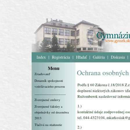
Index
|
Registrácia
|
Hľadať
|
Galéria
|
Diskusia
|
Menu
Ochrana osobných
Zriaďovateľ
Dotazník spokojnosti
Podľa § 60 Zákona č.18/2018 Z.z
vzdelávacieho procesu
doplnení niektorých zákonov (ďa
__________________
Ružomberok nasledovné informác
Zverejnené zmluvy
1.)
Zverejnené faktúry a
kontaktné údaje zodpovednej oso
objednávky od decembra
tel. 044-4323104, mkarkosiak@
2013
Tlačivá na stiahnutie
2.)