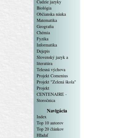
Cudzie jazyky
Biológia
Občianska náuka
Matematika
Geografia
Chémia
Fyzika
Informatika
Dejepis
Slovenský jazyk a
literatúra
Telesná výchova
Projekt Comenius
Projekt "Zelená škola"
Projekt
CENTENAIRE -
Storočnica
Navigácia
Index
Top 10 autorov
Top 20 článkov
Hľadať