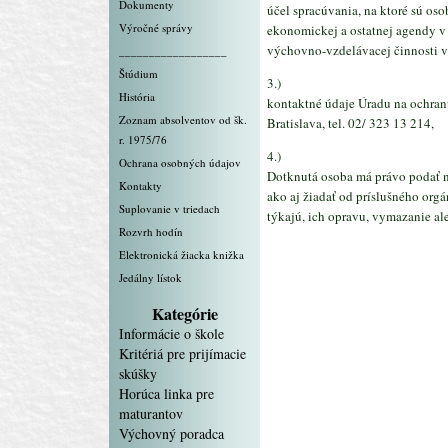
Dokumenty
účel spracúvania, na ktoré sú oso
Výročné správy
ekonomickej a ostatnej agendy v 
výchovno-vzdelávacej činnosti v 
__________________
Štúdium
3.)
História
kontaktné údaje Úradu na ochran
Zoznam absolventov od šk.
Bratislava, tel. 02/ 323 13 214,
r. 1975/76
4.)
Ochrana osobných údajov
Dotknutá osoba má právo podať n
Kontakty
ako aj žiadať od príslušného org
Suplovanie v triedach
týkajú, ich opravu, vymazanie a
Rozvrh hodín
Elektronická žiacka knižka
Jedálny lístok
Kategórie
Informácie o škole
Kritériá pre prijímacie
skúšky
Horúca linka pre
maturantov
Výchovný poradca