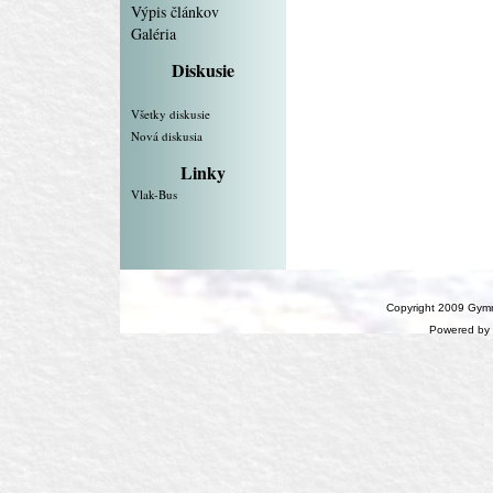
Výpis článkov
Galéria
Diskusie
Všetky diskusie
Nová diskusia
Linky
Vlak-Bus
Copyright 2009 Gymn
Powered by