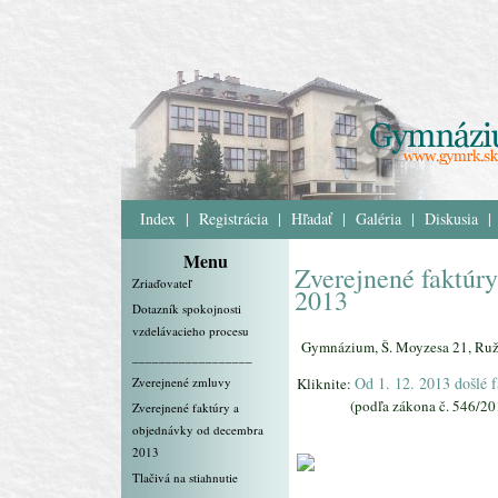
Index
|
Registrácia
|
Hľadať
|
Galéria
|
Diskusia
|
Menu
Zverejnené faktúr
Zriaďovateľ
2013
Dotazník spokojnosti
vzdelávacieho procesu
Gymnázium, Š. Moyzesa 21, Ru
__________________
Od 1. 12. 2013 došlé 
Zverejnené zmluvy
Kliknite:
(podľa zákona č. 546/2010
Zverejnené faktúry a
objednávky od decembra
2013
Tlačivá na stiahnutie