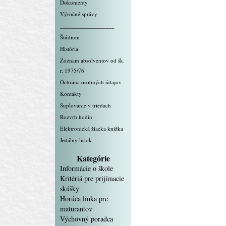
Dokumenty
Výročné správy
__________________
Štúdium
História
Zoznam absolventov od šk.
r. 1975/76
Ochrana osobných údajov
Kontakty
Suplovanie v triedach
Rozvrh hodín
Elektronická žiacka knižka
Jedálny lístok
Kategórie
Informácie o škole
Kritériá pre prijímacie
skúšky
Horúca linka pre
maturantov
Výchovný poradca