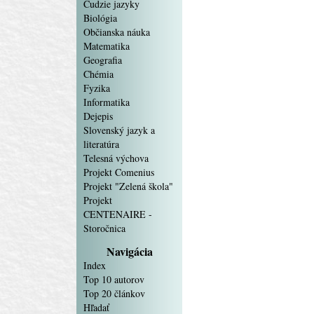
Cudzie jazyky
Biológia
Občianska náuka
Matematika
Geografia
Chémia
Fyzika
Informatika
Dejepis
Slovenský jazyk a
literatúra
Telesná výchova
Projekt Comenius
Projekt "Zelená škola"
Projekt
CENTENAIRE -
Storočnica
Navigácia
Index
Top 10 autorov
Top 20 článkov
Hľadať