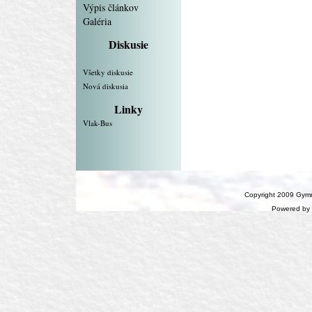
Výpis článkov
Galéria
Diskusie
Všetky diskusie
Nová diskusia
Linky
Vlak-Bus
Copyright 2009 Gymn
Powered by