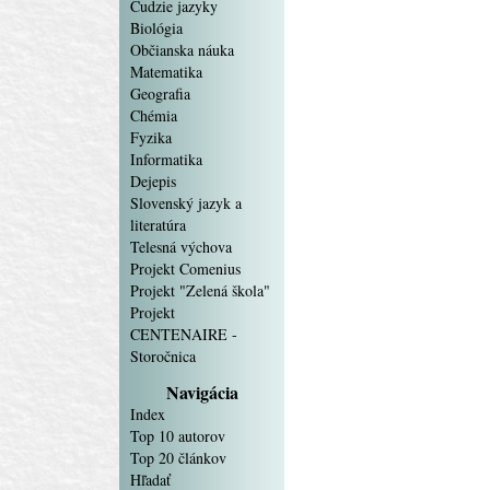
Cudzie jazyky
Biológia
Občianska náuka
Matematika
Geografia
Chémia
Fyzika
Informatika
Dejepis
Slovenský jazyk a
literatúra
Telesná výchova
Projekt Comenius
Projekt "Zelená škola"
Projekt
CENTENAIRE -
Storočnica
Navigácia
Index
Top 10 autorov
Top 20 článkov
Hľadať