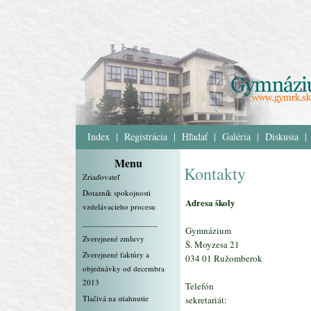
Index
|
Registrácia
|
Hľadať
|
Galéria
|
Diskusia
|
Menu
Kontakty
Zriaďovateľ
Dotazník spokojnosti
Adresa školy
vzdelávacieho procesu
__________________
Gymnázium
Zverejnené zmluvy
Š. Moyzesa 21
Zverejnené faktúry a
034 01 Ružomberok
objednávky od decembra
2013
Telefón
Tlačivá na stiahnutie
sekretariát: