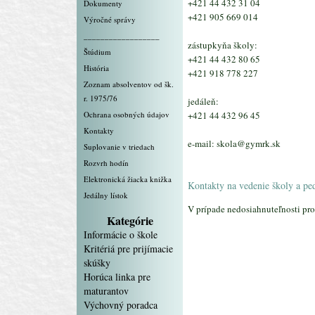
+421 44 432 31 04
Dokumenty
+421 905 669 014
Výročné správy
__________________
zástupkyňa školy:
Štúdium
+421 44 432 80 65
História
+421 918 778 227
Zoznam absolventov od šk.
r. 1975/76
jedáleň:
Ochrana osobných údajov
+421 44 432 96 45
Kontakty
e-mail: skola@gymrk.sk
Suplovanie v triedach
Rozvrh hodín
Elektronická žiacka knižka
Kontakty na vedenie školy a p
Jedálny lístok
V prípade nedosiahnuteľnosti
Kategórie
Informácie o škole
Kritériá pre prijímacie
skúšky
Horúca linka pre
maturantov
Výchovný poradca