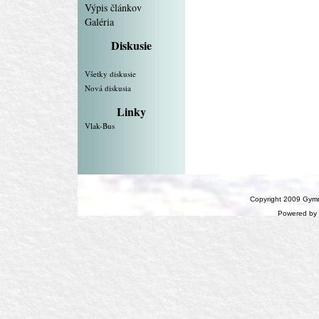
Výpis článkov
Galéria
Diskusie
Všetky diskusie
Nová diskusia
Linky
Vlak-Bus
Copyright 2009 Gymn
Powered by