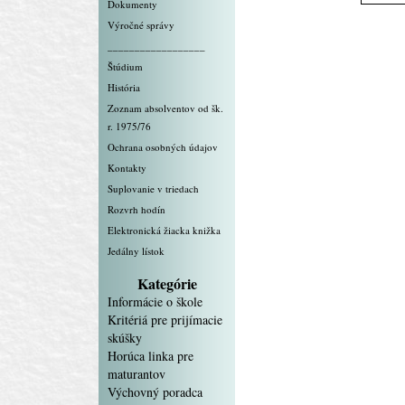
Dokumenty
Výročné správy
__________________
Štúdium
História
Zoznam absolventov od šk.
r. 1975/76
Ochrana osobných údajov
Kontakty
Suplovanie v triedach
Rozvrh hodín
Elektronická žiacka knižka
Jedálny lístok
Kategórie
Informácie o škole
Kritériá pre prijímacie
skúšky
Horúca linka pre
maturantov
Výchovný poradca