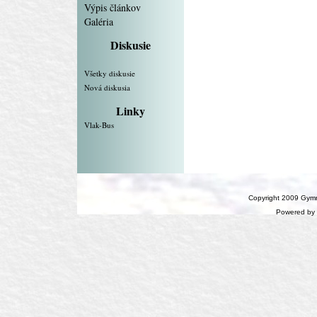
Výpis článkov
Galéria
Diskusie
Všetky diskusie
Nová diskusia
Linky
Vlak-Bus
Copyright 2009 Gymn
Powered by