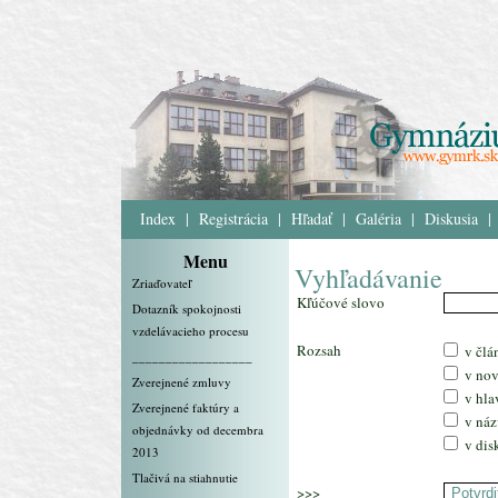
Index
|
Registrácia
|
Hľadať
|
Galéria
|
Diskusia
|
Menu
Vyhľadávanie
Zriaďovateľ
Kľúčové slovo
Dotazník spokojnosti
vzdelávacieho procesu
Rozsah
v člá
__________________
v nov
Zverejnené zmluvy
v hl
Zverejnené faktúry a
v náz
objednávky od decembra
v dis
2013
Tlačivá na stiahnutie
>>>