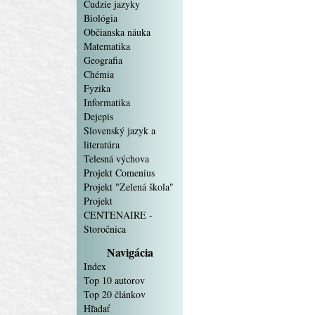
Cudzie jazyky
Biológia
Občianska náuka
Matematika
Geografia
Chémia
Fyzika
Informatika
Dejepis
Slovenský jazyk a
literatúra
Telesná výchova
Projekt Comenius
Projekt "Zelená škola"
Projekt
CENTENAIRE -
Storočnica
Navigácia
Index
Top 10 autorov
Top 20 článkov
Hľadať