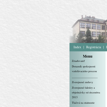
Index
|
Registrácia
|
Menu
Zriaďovateľ
Dotazník spokojnosti
vzdelávacieho procesu
__________________
Zverejnené zmluvy
Zverejnené faktúry a
objednávky od decembra
2013
Tlačivá na stiahnutie