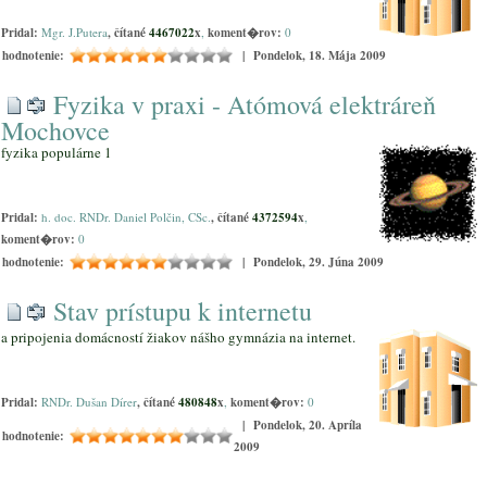
Pridal:
Mgr. J.Putera
, čítané
4467022
x
,
koment�rov:
0
hodnotenie:
| Pondelok, 18. Mája 2009
Fyzika v praxi - Atómová elektráreň
Mochovce
fyzika populárne 1
Pridal:
h. doc. RNDr. Daniel Polčin, CSc.
, čítané
4372594
x
,
koment�rov:
0
hodnotenie:
| Pondelok, 29. Júna 2009
Stav prístupu k internetu
a pripojenia domácností žiakov nášho gymnázia na internet.
Pridal:
RNDr. Dušan Dírer
, čítané
480848
x
,
koment�rov:
0
| Pondelok, 20. Apríla
hodnotenie:
2009