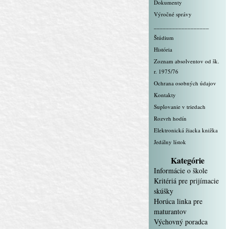
Dokumenty
Výročné správy
__________________
Štúdium
História
Zoznam absolventov od šk.
r. 1975/76
Ochrana osobných údajov
Kontakty
Suplovanie v triedach
Rozvrh hodín
Elektronická žiacka knižka
Jedálny lístok
Kategórie
Informácie o škole
Kritériá pre prijímacie
skúšky
Horúca linka pre
maturantov
Výchovný poradca