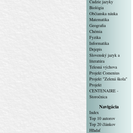
Cudzie jazyky
Biológia
Občianska náuka
Matematika
Geografia
Chémia
Fyzika
Informatika
Dejepis
Slovenský jazyk a
literatúra
Telesná výchova
Projekt Comenius
Projekt "Zelená škola"
Projekt
CENTENAIRE -
Storočnica
Navigácia
Index
Top 10 autorov
Top 20 článkov
Hľadať