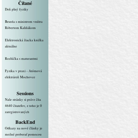
Čítané
Deň plný fyziky
Beseda s ministrom vnútra
Róbertom Kaliňákom
Elektronická žiacka knižka
aktuálne
Rozlúčka s maturantmi
Fyzika v praxi - Atómová
elektráreň Mochovce
Sessions
Naše stránky si práve číta
4640 čitateľov, z toho je 0
zaregistrovaných
BackEnd
Odkazy na nové články je
možné preberať pomocou