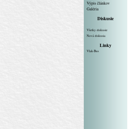
Výpis článkov
Galéria
Diskusie
Všetky diskusie
Nová diskusia
Linky
Vlak-Bus