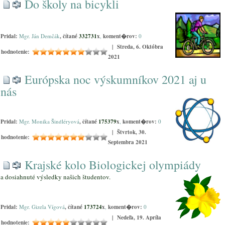
Do školy na bicykli
Pridal:
Mgr. Ján Demčák
, čítané
332731
x
,
koment�rov:
0
| Streda, 6. Októbra
hodnotenie:
2021
Európska noc výskumníkov 2021 aj u
nás
Pridal:
Mgr. Monika Šindléryová
, čítané
175379
x
,
koment�rov:
0
| Štvrtok, 30.
hodnotenie:
Septembra 2021
Krajské kolo Biologickej olympiády
a dosiahnuté výsledky našich študentov.
Pridal:
Mgr. Gizela Vígová
, čítané
173724
x
,
koment�rov:
0
| Nedeľa, 19. Apríla
hodnotenie: