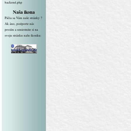
backend.php
Naša ikona
Páčia sa Vám naše stránky ?
Ak áno, podporte nás
prosím a umiestnite si na
svoju stránku našu ikonku: