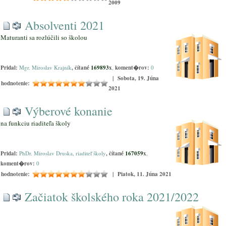
2009
Absolventi 2021
Maturanti sa rozlúčili so školou
Pridal:
Mgr. Miroslav Krajník
, čítané
169893
x
,
koment�rov:
0
| Sobota, 19. Júna
hodnotenie:
2021
Výberové konanie
na funkciu riaditeľa školy
Pridal:
PhDr. Miroslav Druska, riaditeľ školy
, čítané
167059
x
,
koment�rov:
0
hodnotenie:
| Piatok, 11. Júna 2021
Začiatok školského roka 2021/2022