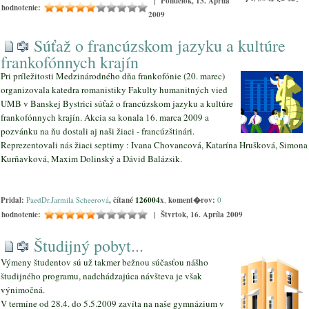
| Pondelok, 13. Apríla
hodnotenie:
2009
Súťaž o francúzskom jazyku a kultúre
frankofónnych krajín
Pri príležitosti Medzinárodného dňa frankofónie (20. marec)
organizovala katedra romanistiky Fakulty humanitných vied
UMB v Banskej Bystrici súťaž o francúzskom jazyku a kultúre
frankofónnych krajín. Akcia sa konala 16. marca 2009 a
pozvánku na ňu dostali aj naši žiaci - francúzštinári.
Reprezentovali nás žiaci septimy : Ivana Chovancová, Katarína Hrušková, Simona
Kurňavková, Maxim Dolinský a Dávid Balázsik.
Pridal:
PaedDr.Jarmila Scheerová
, čítané
126004
x
,
koment�rov:
0
hodnotenie:
| Štvrtok, 16. Apríla 2009
Študijný pobyt...
Výmeny študentov sú už takmer bežnou súčasťou nášho
študijného programu, nadchádzajúca návšteva je však
výnimočná.
V termíne od 28.4. do 5.5.2009 zavíta na naše gymnázium v