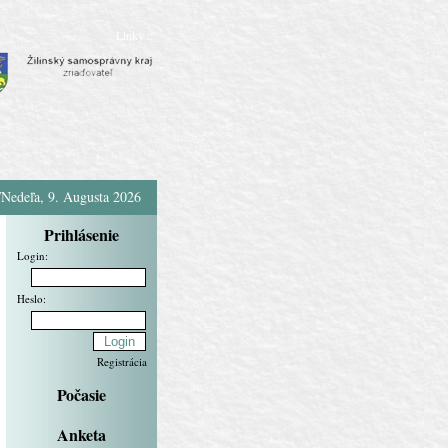
Linky ::
/Nedeľa, 9. Augusta 2026
Prihlásenie
Login:
Heslo:
Registrácia
Počasie
Anketa