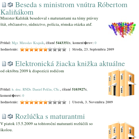
Beseda s ministrom vnútra Róbertom
Kaliňákom
Minister Kaliňák besedoval s maturantami na témy právny
štát, občianstvo, súdnictvo, polícia, rómska otázka atď.
Pridal:
Mgr. Miroslav Krajník
, čítané
5443351
x
,
koment�rov:
0
hodnotenie:
| Streda, 23. Septembra 2009
Elektronická žiacka knižka aktuálne
od októbra 2009 k dispozícii rodičom
Pridal:
h. doc. RNDr. Daniel Polčin, CSc.
, čítané
5103927
x
,
koment�rov:
0
hodnotenie:
| Utorok, 3. Novembra 2009
Rozlúčka s maturantmi
V piatok 15.5.2009 sa tohtoroční maturanti rozlúčili so
školou.