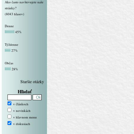
Ako často navštevujete naše
stránky?
(8043 hlasov)
Denne
45%
Týždenne
27%
Občas
28%
Staršie otázky
Hľadať
v článkoch
v novinkách
v hlavnom menu
v diskusiach