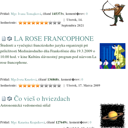
Pridal:
Mgr. Ivana Tomajková
, čítané
145373
x
,
koment�rov:
0
| Utorok, 14.
hodnotenie:
Septembra 2021
LA ROSE FRANCOPHONE
Študenti a vyučujúci francúzskeho jazyka organizujú pri
príležitosti Medinárodného dňa Frankofónie dňa 19.3.2009 o
10.00 hod. v kine Kultúra slávnostný program pod názvom La
rose francophone.
Pridal:
Mgr.Iveta Kmeťová
, čítané
136868
x
,
koment�rov:
0
hodnotenie:
| Utorok, 17. Marca 2009
Čo vieš o hviezdach
Astronomická vedomostná súťaž
Pridal:
Mgr. Katarína Krajníková
, čítané
127649
x
,
koment�rov:
0