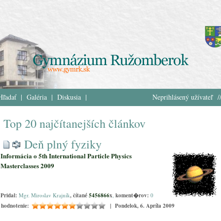
Hľadať
|
Galéria
|
Diskusia
|
Neprihlásený užívateľ /
Top 20 najčítanejších článkov
Deň plný fyziky
Informácia o 5th International Particle Physics
Masterclasses 2009
Pridal:
Mgr. Miroslav Krajník
, čítané
5456866
x
,
koment�rov:
0
hodnotenie:
| Pondelok, 6. Apríla 2009