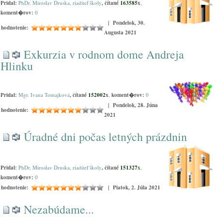
Pridal:
PhDr. Miroslav Druska, riaditeľ školy
, čítané
163585
x
,
koment�rov:
0
| Pondelok, 30.
hodnotenie:
Augusta 2021
Exkurzia v rodnom dome Andreja
Hlinku
Pridal:
Mgr. Ivana Tomajková
, čítané
152002
x
,
koment�rov:
0
| Pondelok, 28. Júna
hodnotenie:
2021
Úradné dni počas letných prázdnin
Pridal:
PhDr. Miroslav Druska, riaditeľ školy
, čítané
151327
x
,
koment�rov:
0
hodnotenie:
| Piatok, 2. Júla 2021
Nezabúdame...