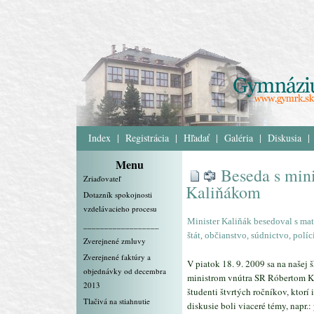
Index
|
Registrácia
|
Hľadať
|
Galéria
|
Diskusia
|
Menu
Beseda s min
Zriaďovateľ
Kaliňákom
Dotazník spokojnosti
vzdelávacieho procesu
Minister Kaliňák besedoval s ma
__________________
štát, občianstvo, súdnictvo, políc
Zverejnené zmluvy
Zverejnené faktúry a
V piatok 18. 9. 2009 sa na našej 
objednávky od decembra
ministrom vnútra SR Róbertom Ka
2013
študenti štvrtých ročníkov, ktor
Tlačivá na stiahnutie
diskusie boli viaceré témy, napr.: