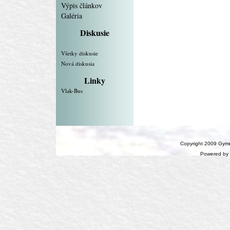
Výpis článkov
Galéria
Diskusie
Všetky diskusie
Nová diskusia
Linky
Vlak-Bus
Copyright 2009 Gymn
Powered by