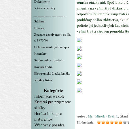
Dokumenty
rómska otázka atď. Spočiatku urč
zmenila na veľmi živú diskusiu p
Výročné správy
odpovedí. Študentov zaujímali i 
__________________
problémy nášho súdnictva, aktuál
Štúdium
polície pri jednotlivých kauzách
História
veľmi živá a zároveň pomohla štu
Zoznam absolventov od šk.
r. 1975/76
Ochrana osobných údajov
Kontakty
Suplovanie v triedach
Rozvrh hodín
Elektronická žiacka knižka
Jedálny lístok
Kategórie
Informácie o škole
Kritériá pre prijímacie
skúšky
Horúca linka pre
Autor :
Mgr. Miroslav Krajník
, čítané
maturantov
Hodnotenie:
Výchovný poradca