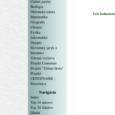
Cudzie jazyky
Biológia
Občianska náuka
Vaše hodnotenie
Matematika
Geografia
Chémia
Fyzika
Informatika
Dejepis
Slovenský jazyk a
literatúra
Telesná výchova
Projekt Comenius
Projekt "Zelená škola"
Projekt
CENTENAIRE -
Storočnica
Navigácia
Index
Top 10 autorov
Top 20 článkov
Hľadať