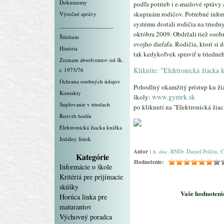
Dokumenty
podľa potrieb i e-mailové správ
skupinám rodičov. Potrebné infor
Výročné správy
systému dostali rodičia na tried
__________________
októbra 2009. Obdržali tiež osob
Štúdium
svojho dieťaťa. Rodičia, ktorí si
História
tak kedykoľvek spraviť u triedneh
Zoznam absolventov od šk.
Kliknite: "Elektronická žiacka 
r. 1975/76
Ochrana osobných údajov
Pohodlný okamžitý prístup ku ži
Kontakty
www.gymrk.sk
školy:
Suplovanie v triedach
po kliknutí na "Elektronická ži
Rozvrh hodín
Elektronická žiacka knižka
Jedálny lístok
Autor :
h. doc. RNDr. Daniel Polčin, C
Kategórie
Hodnotenie:
Informácie o škole
Kritériá pre prijímacie
skúšky
Vaše hodnotenie
Horúca linka pre
maturantov
Výchovný poradca