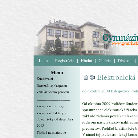
Index
|
Registrácia
|
Hľadať
|
Galéria
|
Diskusia
|
Menu
Elektronická 
Zriaďovateľ
Dotazník spokojnosti
od októbra 2009 k dispozícii ro
vzdelávacieho procesu
__________________
Od októbra 2009 rodičom študent
Zverejnené zmluvy
sprístupnená elektronická žiack
Zverejnené faktúry a
základe zadania používateľského
objednávky od decembra
rodičom našich žiakov nahliadnúť
2013
predmetov. Prehľad klasifikácie 
Tlačivá na stiahnutie
V rámci tejto elektronickej kom