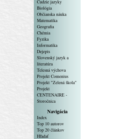
Cudzie jazyky
Biológia
Občianska náuka
Matematika
Geografia
Chémia
Fyzika
Informatika
Dejepis
Slovenský jazyk a
literatúra
Telesná výchova
Projekt Comenius
Projekt "Zelená škola"
Projekt
CENTENAIRE -
Storočnica
Navigácia
Index
Top 10 autorov
Top 20 článkov
Hľadať