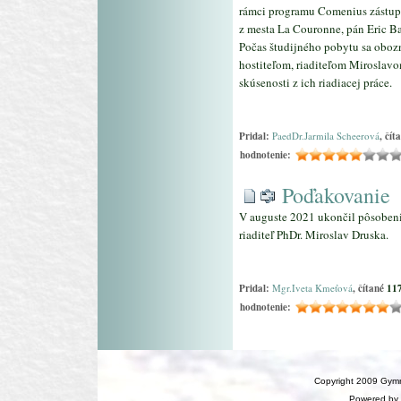
rámci programu Comenius zástupca
z mesta La Couronne, pán Eric Ba
Počas študijného pobytu sa oboz
hostiteľom, riaditeľom Miroslav
skúsenosti z ich riadiacej práce.
Pridal:
PaedDr.Jarmila Scheerová
, čít
hodnotenie:
Poďakovanie
V auguste 2021 ukončil pôsobenie
riaditeľ PhDr. Miroslav Druska.
Pridal:
Mgr.Iveta Kmeťová
, čítané
11
hodnotenie:
Copyright 2009 Gymn
Powered by