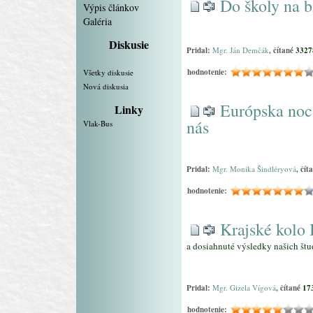
Do školy na b
Výpis článkov
Galéria
Diskusie
Pridal:
Mgr. Ján Demčák
, čítané
3327
hodnotenie:
Všetky diskusie
Nová diskusia
Európska noc
Linky
nás
Vlak-Bus
Pridal:
Mgr. Monika Šindléryová
, čít
hodnotenie:
Krajské kolo
a dosiahnuté výsledky našich štu
Pridal:
Mgr. Gizela Vígová
, čítané
17
hodnotenie: