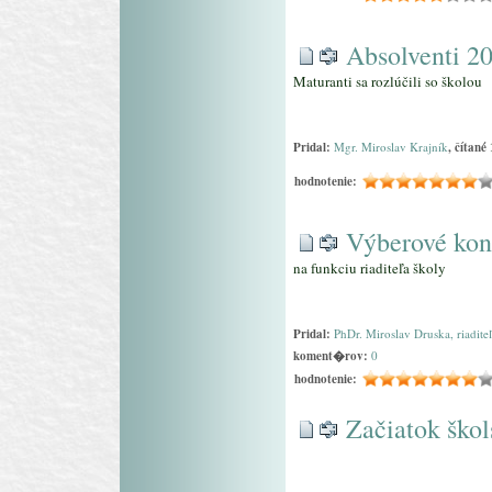
Absolventi 2
Maturanti sa rozlúčili so školou
Pridal:
Mgr. Miroslav Krajník
, čítané
hodnotenie:
Výberové kon
na funkciu riaditeľa školy
Pridal:
PhDr. Miroslav Druska, riadite
koment�rov:
0
hodnotenie:
Začiatok ško