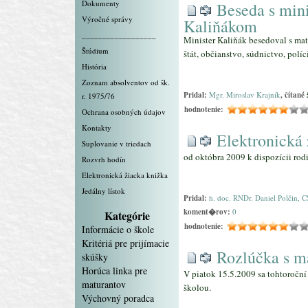
Dokumenty
Beseda s min
Výročné správy
Kaliňákom
__________________
Minister Kaliňák besedoval s ma
Štúdium
štát, občianstvo, súdnictvo, políc
História
Zoznam absolventov od šk.
Pridal:
Mgr. Miroslav Krajník
, čítané
r. 1975/76
hodnotenie:
Ochrana osobných údajov
Kontakty
Elektronická 
Suplovanie v triedach
od októbra 2009 k dispozícii ro
Rozvrh hodín
Elektronická žiacka knižka
Jedálny lístok
Pridal:
h. doc. RNDr. Daniel Polčin, C
koment�rov:
0
Kategórie
hodnotenie:
Informácie o škole
Kritériá pre prijímacie
Rozlúčka s m
skúšky
Horúca linka pre
V piatok 15.5.2009 sa tohtoroční 
maturantov
školou.
Výchovný poradca