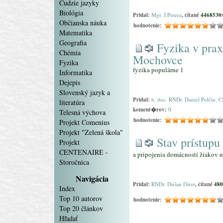
Cudzie jazyky
Biológia
Pridal:
Mgr. J.Putera
, čítané
4468530
Občianska náuka
hodnotenie:
Matematika
Geografia
Fyzika v prax
Chémia
Mochovce
Fyzika
fyzika populárne 1
Informatika
Dejepis
Slovenský jazyk a
Pridal:
h. doc. RNDr. Daniel Polčin, C
literatúra
koment�rov:
0
Telesná výchova
hodnotenie:
Projekt Comenius
Projekt "Zelená škola"
Stav prístupu
Projekt
CENTENAIRE -
a pripojenia domácností žiakov n
Storočnica
Navigácia
Pridal:
RNDr. Dušan Dírer
, čítané
480
Index
Top 10 autorov
hodnotenie:
Top 20 článkov
Hľadať