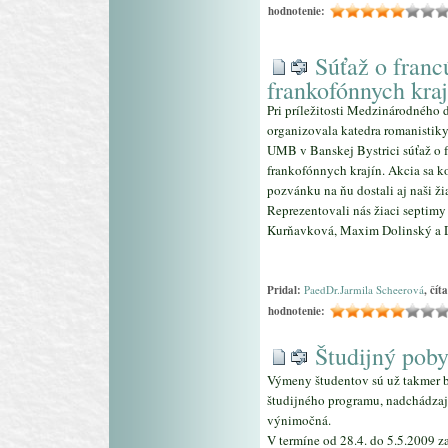
hodnotenie:
Súťaž o franc
frankofónnych kraj
Pri príležitosti Medzinárodného 
organizovala katedra romanistik
UMB v Banskej Bystrici súťaž o 
frankofónnych krajín. Akcia sa k
pozvánku na ňu dostali aj naši žia
Reprezentovali nás žiaci septim
Kurňavková, Maxim Dolinský a D
Pridal:
PaedDr.Jarmila Scheerová
, čít
hodnotenie:
Študijný pobyt
Výmeny študentov sú už takmer 
študijného programu, nadchádzaj
výnimočná.
V termíne od 28.4. do 5.5.2009 