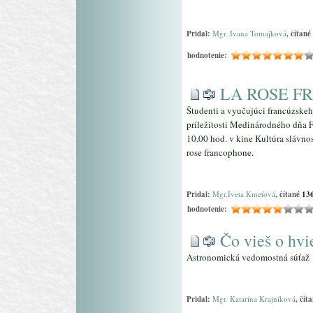
Pridal:
Mgr. Ivana Tomajková
, čítané
hodnotenie:
LA ROSE F
Študenti a vyučujúci francúzskeh
príležitosti Medinárodného dňa 
10.00 hod. v kine Kultúra slávn
rose francophone.
Pridal:
Mgr.Iveta Kmeťová
, čítané
13
hodnotenie:
Čo vieš o hv
Astronomická vedomostná súťaž
Pridal:
Mgr. Katarína Krajníková
, čít