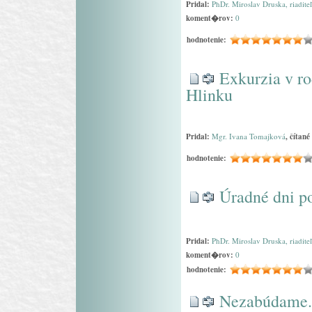
Pridal:
PhDr. Miroslav Druska, riadite
koment�rov:
0
hodnotenie:
Exkurzia v r
Hlinku
Pridal:
Mgr. Ivana Tomajková
, čítané
hodnotenie:
Úradné dni po
Pridal:
PhDr. Miroslav Druska, riadite
koment�rov:
0
hodnotenie:
Nezabúdame.