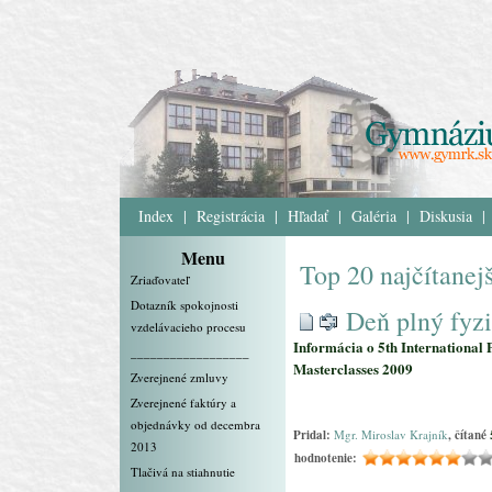
Index
|
Registrácia
|
Hľadať
|
Galéria
|
Diskusia
|
Menu
Top 20 najčítanej
Zriaďovateľ
Dotazník spokojnosti
Deň plný fyz
vzdelávacieho procesu
Informácia o 5th International 
__________________
Masterclasses 2009
Zverejnené zmluvy
Zverejnené faktúry a
objednávky od decembra
Pridal:
Mgr. Miroslav Krajník
, čítané
2013
hodnotenie:
Tlačivá na stiahnutie