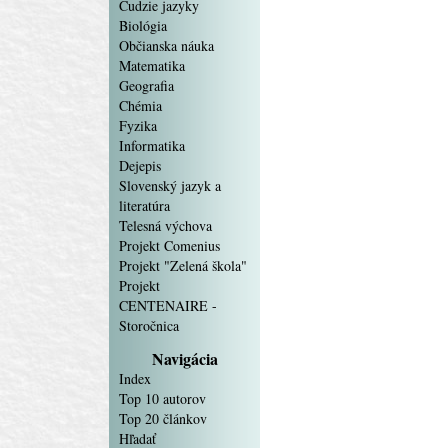
Cudzie jazyky
Biológia
Občianska náuka
Matematika
Geografia
Chémia
Fyzika
Informatika
Dejepis
Slovenský jazyk a
literatúra
Telesná výchova
Projekt Comenius
Projekt "Zelená škola"
Projekt
CENTENAIRE -
Storočnica
Navigácia
Index
Top 10 autorov
Top 20 článkov
Hľadať