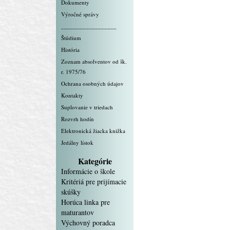
Dokumenty
Výročné správy
__________________
Štúdium
História
Zoznam absolventov od šk.
r. 1975/76
Ochrana osobných údajov
Kontakty
Suplovanie v triedach
Rozvrh hodín
Elektronická žiacka knižka
Jedálny lístok
Kategórie
Informácie o škole
Kritériá pre prijímacie
skúšky
Horúca linka pre
maturantov
Výchovný poradca