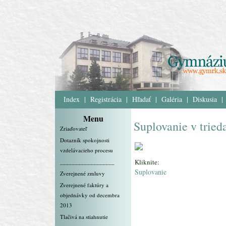
Index
|
Registrácia
|
Hľadať
|
Galéria
|
Diskusia
|
Menu
Suplovanie v tried
Zriaďovateľ
Dotazník spokojnosti
vzdelávacieho procesu
Kliknite:
__________________
Suplovanie
Zverejnené zmluvy
Zverejnené faktúry a
objednávky od decembra
2013
Tlačivá na stiahnutie