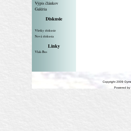
Výpis článkov
Galéria
Diskusie
Všetky diskusie
Nová diskusia
Linky
Vlak-Bus
Copyright 2009 Gymn
Powered by