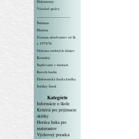
Dokumenty
Výročné správy
__________________
Štúdium
História
Zoznam absolventov od šk.
r. 1975/76
Ochrana osobných údajov
Kontakty
Suplovanie v triedach
Rozvrh hodín
Elektronická žiacka knižka
Jedálny lístok
Kategórie
Informácie o škole
Kritériá pre prijímacie
skúšky
Horúca linka pre
maturantov
Výchovný poradca