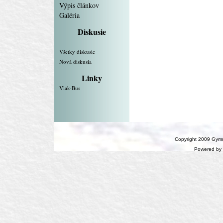
Výpis článkov
Galéria
Diskusie
Všetky diskusie
Nová diskusia
Linky
Vlak-Bus
Copyright 2009 Gymn
Powered by