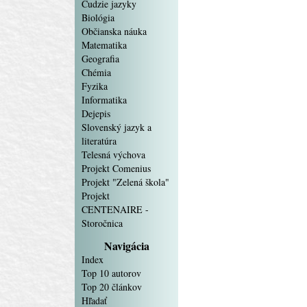
Cudzie jazyky
Biológia
Občianska náuka
Matematika
Geografia
Chémia
Fyzika
Informatika
Dejepis
Slovenský jazyk a
literatúra
Telesná výchova
Projekt Comenius
Projekt "Zelená škola"
Projekt
CENTENAIRE -
Storočnica
Navigácia
Index
Top 10 autorov
Top 20 článkov
Hľadať