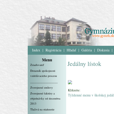
Index
|
Registrácia
|
Hľadať
|
Galéria
|
Diskusia
|
Menu
Jedálny lístok
Zriaďovateľ
Dotazník spokojnosti
vzdelávacieho procesu
__________________
Zverejnené zmluvy
Kliknite:
Zverejnené faktúry a
Týždenné menu v školskej jedál
objednávky od decembra
2013
Tlačivá na stiahnutie