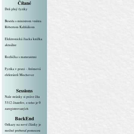
Čítané
Deň plný fyziky
Beseda s ministrom vnútra
Róbertom Kaliňákom
Elektronická žiacka knižka
aktuálne
Rozlúčka s maturantmi
Fyzika v praxi - Atómová
elektráreň Mochovce
Sessions
Naše stránky si práve číta
5312 čitateľov, z toho je 0
zaregistrovaných
BackEnd
Odkazy na nové články je
možné preberať pomocou