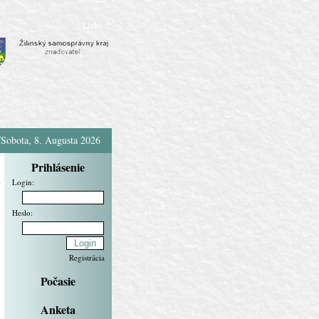
Linky ::
/Sobota, 8. Augusta 2026
Prihlásenie
a
Login:
Heslo:
Registrácia
Počasie
Anketa