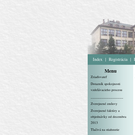
Index
|
Registrácia
|
Menu
Zriaďovateľ
Dotazník spokojnosti
vzdelávacieho procesu
__________________
Zverejnené zmluvy
Zverejnené faktúry a
objednávky od decembra
2013
Tlačivá na stiahnutie