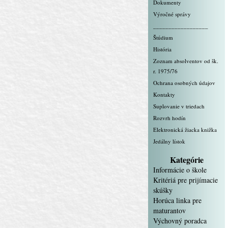
Dokumenty
Výročné správy
__________________
Štúdium
História
Zoznam absolventov od šk.
r. 1975/76
Ochrana osobných údajov
Kontakty
Suplovanie v triedach
Rozvrh hodín
Elektronická žiacka knižka
Jedálny lístok
Kategórie
Informácie o škole
Kritériá pre prijímacie
skúšky
Horúca linka pre
maturantov
Výchovný poradca