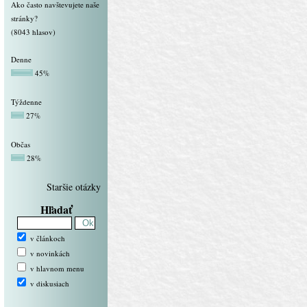
Ako často navštevujete naše
stránky?
(8043 hlasov)
Denne
45%
Týždenne
27%
Občas
28%
Staršie otázky
Hľadať
v článkoch
v novinkách
v hlavnom menu
v diskusiach