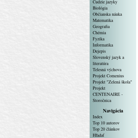
Cudzie jazyky
Biológia
Občianska náuka
Matematika
Geografia
Chémia
Fyzika
Informatika
Dejepis
Slovenský jazyk a
literatúra
Telesná výchova
Projekt Comenius
Projekt "Zelená škola"
Projekt
CENTENAIRE -
Storočnica
Navigácia
Index
Top 10 autorov
Top 20 článkov
Hľadať